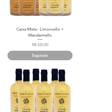
Caixa Mista - Limoncello +
Mandarinello
Preço
R$ 420,00
Esgotado