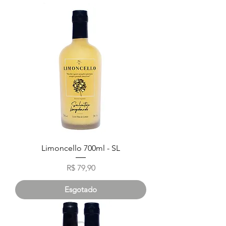
Limoncello 700ml - SL
Preço
R$ 79,90
Esgotado