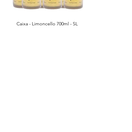
Caixa - Limoncello 700ml - SL
Preço
R$ 420,00
Esgotado