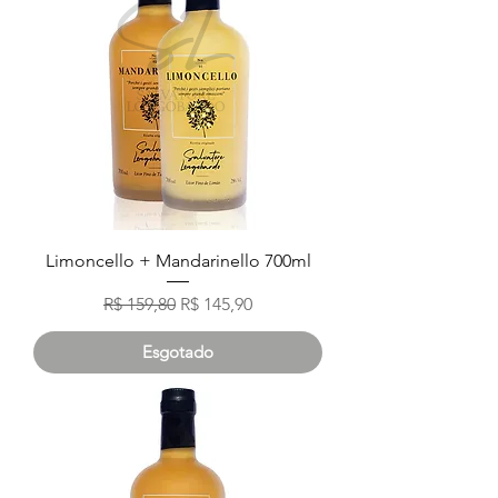
Limoncello + Mandarinello 700ml
Preço normal
Preço promocional
R$ 159,80
R$ 145,90
Esgotado